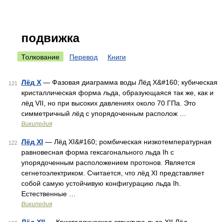
подвижка
Толкование
Перевод
Книги
Лёд X
— Фазовая диаграмма воды Лёд X&#160; кубическая
121
кристаллическая форма льда, образующаяся так же, как и
лёд VII, но при высоких давлениях около 70 ГПа. Это
симметричный лёд с упорядоченным располож …
Википедия
Лёд XI
— Лёд XI&#160; ромбическая низкотемпературная
122
равновесная форма гексагонального льда Ih с
упорядоченным расположением протонов. Является
сегнетоэлектриком. Считается, что лёд XI представляет
собой самую устойчивую конфигурацию льда Ih.
Естественные …
Википедия