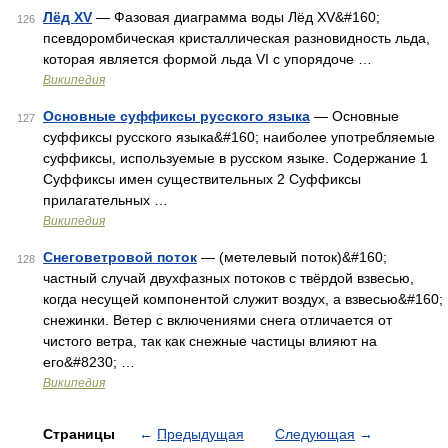
Лёд XV
— Фазовая диаграмма воды Лёд XV&#160;
126
псевдоромбическая кристаллическая разновидность льда,
которая является формой льда VI с упорядоче …
Википедия
Основные суффиксы русского языка
— Основные
127
суффиксы русского языка&#160; наиболее употребляемые
суффиксы, используемые в русском языке. Содержание 1
Суффиксы имен существительных 2 Суффиксы
прилагательных …
Википедия
Снеговетровой поток
— (метелевый поток)&#160;
128
частный случай двухфазных потоков с твёрдой взвесью,
когда несущей компонентой служит воздух, а взвесью&#160;
снежинки. Ветер с включениями снега отличается от
чистого ветра, так как снежные частицы влияют на
его&#8230; …
Википедия
Страницы
←
Предыдущая
Следующая
→