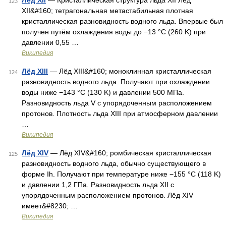
Лёд XII
— Кристаллическая структура льда XII Лёд
123
XII&#160; тетрагональная метастабильная плотная
кристаллическая разновидность водного льда. Впервые был
получен путём охлаждения воды до −13 °C (260 K) при
давлении 0,55 …
Википедия
Лёд XIII
— Лёд XIII&#160; моноклинная кристаллическая
124
разновидность водного льда. Получают при охлаждении
воды ниже −143 °C (130 K) и давлении 500 МПа.
Разновидность льда V с упорядоченным расположением
протонов. Плотность льда XIII при атмосферном давлении
…
Википедия
Лёд XIV
— Лёд XIV&#160; ромбическая кристаллическая
125
разновидность водного льда, обычно существующего в
форме Ih. Получают при температуре ниже −155 °C (118 K)
и давлении 1,2 ГПа. Разновидность льда XII с
упорядоченным расположением протонов. Лёд XIV
имеет&#8230; …
Википедия